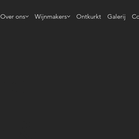
Over ons
Wijnmakers
Ontkurkt
Galerij
Co
re
x &